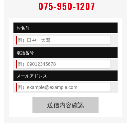
075-950-1207
パサートシリーズ初の駐車支援システム「Park
Assist」、フルカラーマルチファンクションインジケー
ター
お名前
大容量のSDナビゲーションシステムを中核にリヤビュ
ーカメラ「RearAssist」と最新のDSRC（ITSスポット
対応システム）車載器（ETC機能付）を組み合わせた純
正ナビゲーションシステム「712SDCW」を標準装備。
電話番号
さらに、アルミホイールのデザインも変更。
メールアドレス
また、「TSIコンフォートライン ブルーモーションテク
ノロジー（BLUEMOTION TECHNOLOGY）」には、明
るいデザートベージュ内装を新たに設定した。
右ハンドルのみの設定。
フォルクスワーゲン パサートヴァリアント