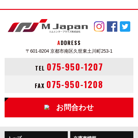
（PASSAT_VARIANT）ＴＳＩハイライン ブルーモーシ
ョンテクノロジー(2013年4月)カタログ・スペック情報
新車価格
4,220,000円
中古車価格帯
5～500万円中古車検索
ADDRESS
ボディタイプ ワゴン
〒601-8204
京都市南区久世東土川町253-1
ドア数 5ドア
乗員定員 5名
075-950-1207
TEL
型式 DBA-3CCAX
全長×全幅×全高 4785×1820×1530mm
075-950-1208
FAX
ホイールベース 2710mm
トレッド前／後 1540/1540mm
室内長×室内幅×室内高 ----×----×----mm
お問合わせ
車両重量 1470kg
※2004年4月以降の発売車種につきましては、車両本体
価格と消費税相当額（地方消費税額を含む）を含んだ総
額表示（内税）となります。