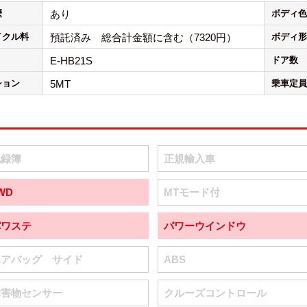
歴
あり
ボディ色
イクル料
預託済み 総合計金額に含む（7320円）
ボディ形
E-HB21S
ドア数
ション
5MT
乗車定員
記録簿
正規輸入車
WD
MTモード付
パワステ
パワーウインドウ
エアバッグ サイド
ABS
障害物センサー
クルーズコントロール