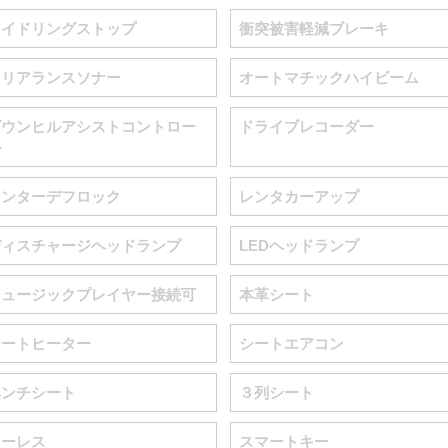
アイドリングストップ
衝突被害軽減ブレーキ
クリアランスソナー
オートマチックハイビーム
ダウンヒルアシストコントロー
ドライブレコーダー
ル
センターデフロック
レンタカーアップ
ディスチャージヘッドランプ
LEDヘッドランプ
ミュージックプレイヤー接続可
本革シート
シートヒーター
シートエアコン
ベンチシート
３列シート
キーレス
スマートキー