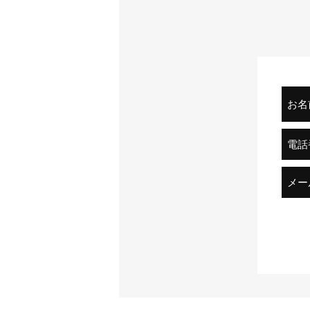
お名
電話
メー