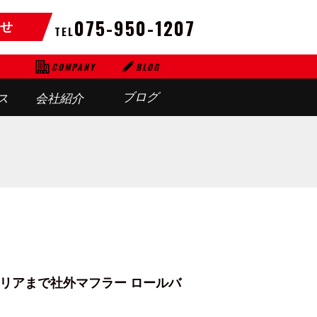
075-950-1207
せ
TEL
BLOG
COMPANY
ブログ
ス
会社紹介
リアまで社外マフラー ロールバ