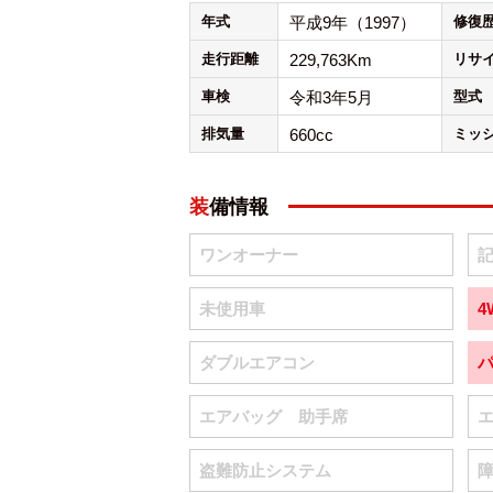
年式
平成9年（1997）
修復
走行距離
229,763Km
リサ
車検
令和3年5月
型式
排気量
660cc
ミッ
装備情報
ワンオーナー
未使用車
4
ダブルエアコン
エアバッグ 助手席
盗難防止システム