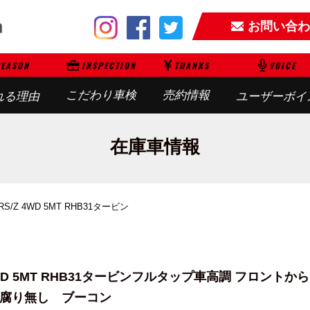
お問い合わ
EASON
INSPECTION
THANKS
VOICE
こだわり車検
売約情報
れる理由
ユーザーボイ
在庫車情報
/Z 4WD 5MT RHB31タービン
 5MT RHB31タービン
フルタップ車高調 フロントから
び腐り無し ブーコン