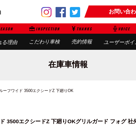
お問い合わ
EASON
INSPECTION
THANKS
VOICE
こだわり車検
売約情報
れる理由
ユーザーボイ
在庫車情報
ルーフワイド 3500エクシードZ 下廻りOK
 3500エクシードZ 下廻りOK
グリルガード フォグ 社