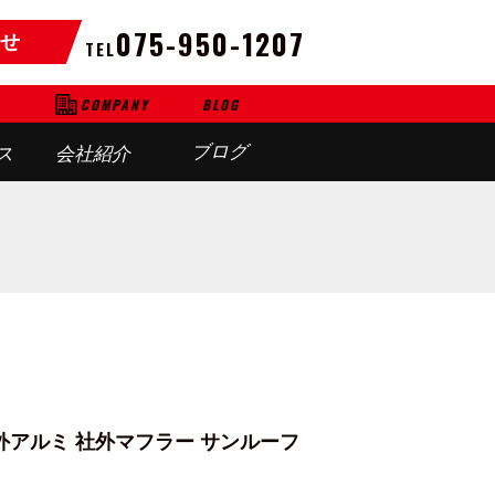
075-950-1207
せ
TEL
BLOG
COMPANY
ブログ
ス
会社紹介
外アルミ 社外マフラー サンルーフ