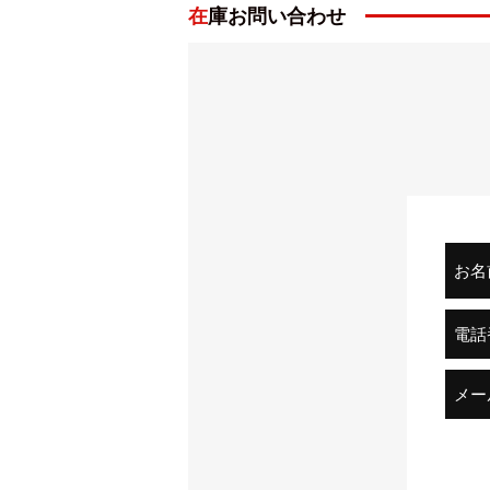
中古車価格帯
在庫お問い合わせ
17～448万円中古車検索
ボディタイプ SUV・クロスカントリ
ドア数 5ドア
乗員定員 7名
型式 E-V45W
全長×全幅×全高 4650×1785×1900mm
ホイールベース 2725mm
トレッド前／後 1465/1480mm
室内長×室内幅×室内高 2470×1410×12
お名
車両重量 2120kg
※2004年4月以降の発売車種につ
電話
燃費・性能・詳細スペック
エンジン・燃料系
メー
エンジン型式 6G74
最高出力 230ps(169kW)/5500rpm
最大トルク 33.0kg・m(323.6N・m)/30