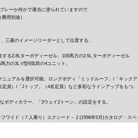
プレーか何かで適当に塗られていますので
（費用別途）
て、三菱のイメージリーダーとして位置する、
生する2.8Lターボディーゼル、105馬力の2.5L ターボディーゼル
55馬力の3L V型6気筒の4ユニット。
マニュアルを選択可能。ロングボディ「ミッドルーフ」/「キックア
名定員）/「Jトップ」（4名定員）など多彩なラインアップをもつ。
なボディカラー、「3ウェイ2トーン」の設定をする。
ーフワイド（７人乗り）エクシード－Ｚ(1996年5月)カタログ・ス