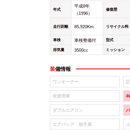
平成8年
年式
修復歴
（1996）
85,920Km
走行距離
リサイクル料
車検
車検整備付
型式
排気量
3500cc
ミッション
装備情報
ワンオーナー
未使用車
4
ダブルエアコン
エアバッグ 助手席