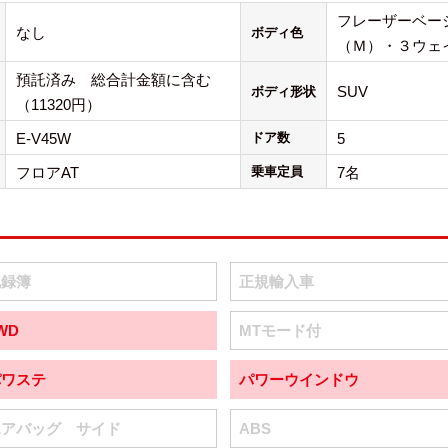
フレーザーベー
なし
ボディ色
（Ｍ）・３ウェ
預託済み 総合計金額に含む
SUV
ボディ形状
（11320円）
E-V45W
ドア数
5
フロアAT
乗車定員
7名
記録簿
正規輸入車
WD
MTモード付
パワステ
パワーウインドウ
エアバッグ サイド
ABS