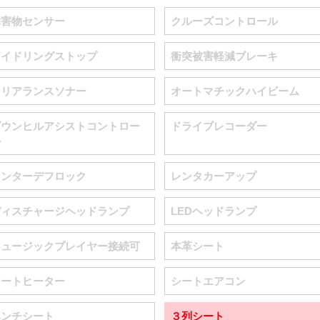
障害物センサー
クルーズコントロール
アイドリングストップ
衝突被害軽減ブレーキ
クリアランスソナー
オートマチックハイビーム
ダウンヒルアシストコントロー
ドライブレコーダー
ル
センターデフロック
レンタカーアップ
ディスチャージヘッドランプ
LEDヘッドランプ
ミュージックプレイヤー接続可
本革シート
シートヒーター
シートエアコン
ベンチシート
３列シート