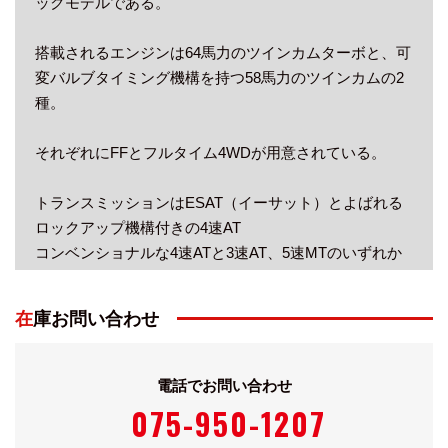
ックモデルである。
搭載されるエンジンは64馬力のツインカムターボと、可
変バルブタイミング機構を持つ58馬力のツインカムの2
種。
それぞれにFFとフルタイム4WDが用意されている。
トランスミッションはESAT（イーサット）とよばれる
ロックアップ機構付きの4速AT
コンベンショナルな4速ATと3速AT、5速MTのいずれか
が組み合わされる。
在庫お問い合わせ
サスペンションはフロント/マクファーソンストラッ
ト、リヤ/トレーリングアーム（FF）・3リンク
（4WD）。
電話でお問い合わせ
075-950-1207
エクステリアのドレスアップとして、メッキのグリル、