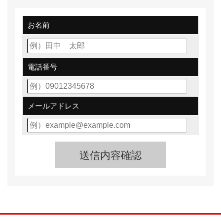
ライトリング、オーバーライダー付きバンパーなどの装
着や
お名前
ホワイトのフロントウインカーレンズの採用などが行わ
れている。
グレードは駆動方式に関係なく、5ドアに「ジーノ」と
電話番号
「ジーノターボ」
3ドアにスポーティに振った「ジーノS」をラインアッ
プ。特別仕様車「ミニライトスペシャル」は
メールアドレス
イギリスのアルミホイールブランドであるミニライトと
のタイアップによるモデルとなる。
安全装備として全車にデュアルエアバッグ
衝撃時にドアロックが解除される衝撃感知安全システム
クラッチスタートシステム（MT車）、プリテンショナ
ー&フォースリミッター付きシートベルトを標準で装着
する。