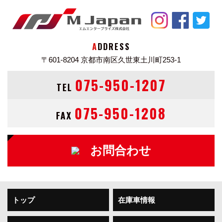
ダイハツ ミラジーノ（MIRA_GINO）ミニライトスペシ
ャル(2000年10月)カタログ・スペック情報 特別・限定
新車価格
ADDRESS
1,018,000円
〒601-8204
京都市南区久世東土川町253-1
ボディタイプ 軽自動車
075-950-1207
TEL
ドア数 3ドア
乗員定員 4名
075-950-1208
FAX
型式 TA-L700S
全長×全幅×全高 3395×1475×1425mm
ホイールベース 2360mm
お問合わせ
トレッド前／後 1300/1280mm
室内長×室内幅×室内高 1720×1220×1180mm
車両重量 740kg
※2004年4月以降の発売車種につきましては、車両本体
トップ
在庫車情報
価格と消費税相当額（地方消費税額を含む）を含んだ総
額表示（内税）となります。