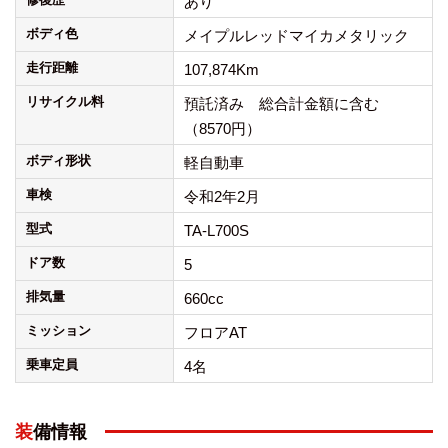
あり
ボディ色
メイプルレッドマイカメタリック
走行距離
107,874Km
リサイクル料
預託済み 総合計金額に含む
（8570円）
ボディ形状
軽自動車
車検
令和2年2月
型式
TA-L700S
ドア数
5
排気量
660cc
ミッション
フロアAT
乗車定員
4名
装備情報