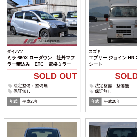
スズキ
ダイハツ
エブリー ジョイン HR
ミラ 660X ローダウン 社外マフ
シート
ラー積込み ETC 電格ミラー
SOLD
SOLD OUT
法定整備：整備無
法定整備：整備無
保証無し
保証無し
年式
平成20年
年式
平成23年