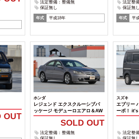
法定整備：整備無
法定整
保証無し
保証無
年式
平成18年
年式
平成
ホンダ
スズキ
レジェンド エクスクルーシブパ
エブリー 
ッケージ モデューロエアロ＆AW
ーボ！ it's
 OUT
SOLD OUT
法定整備：整備無
法定整
保証無し
保証無