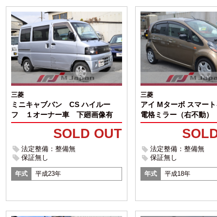
三菱
三菱
アイ Mターボ スマート
ミニキャブバン CS ハイルー
電格ミラー（右不動）
フ １オーナー車 下廻画像有
SOLD
SOLD OUT
法定整備：整備無
法定整備：整備無
保証無し
保証無し
年式
平成18年
年式
平成23年