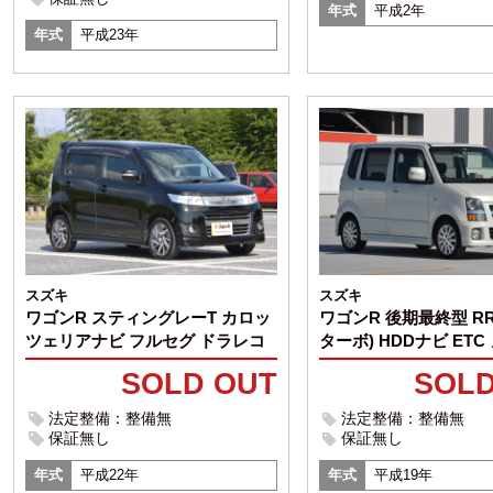
年式
平成2年
年式
平成23年
スズキ
スズキ
ワゴンR スティングレーT カロッ
ワゴンR 後期最終型 RR
ツェリアナビ フルセグ ドラレコ
ターボ) HDDナビ ET
SOLD OUT
SOLD
法定整備：整備無
法定整備：整備無
保証無し
保証無し
年式
平成22年
年式
平成19年