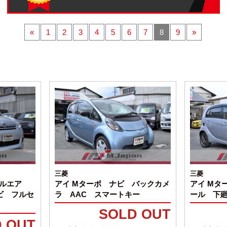
«
1
2
3
4
5
6
7
8
9
»
三菱
三菱
フルエア
アイ Mターボ ナビ バックカメ
アイ Mタ
ビ フルセ
ラ AAC スマートキー
ール 下
SOLD OUT
 OUT