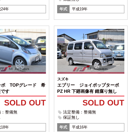
24年
年式
平成19年
スズキ
ーボ TOPグレード 希
エブリー ジョイポップターボ
装です
PZ HR 下廻画像有 錆腐り無し
SOLD OUT
SOLD OUT
備：整備無
法定整備：整備無
し
保証無し
18年
年式
平成16年