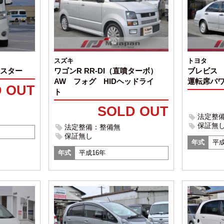
スズキ
トヨタ
イスター
ワゴンR RR-DI（直噴ターボ）
ブレビス A
AW フォグ HIDヘッドライ
運転席パ
 OUT
ト
SOLD OUT
法定整
保証無
法定整備：整備無
保証無し
年式
平成
年式
平成16年