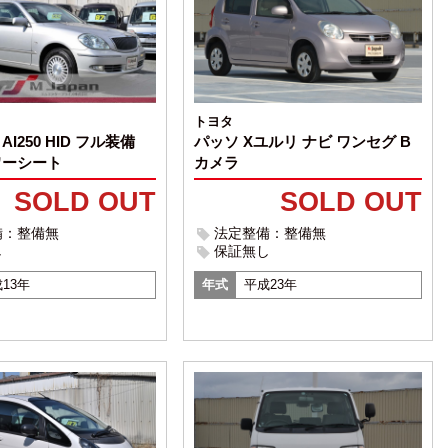
トヨタ
パッソ Xユルリ ナビ ワンセグ B
I250 HID フル装備
カメラ
ワーシート
SOLD OUT
SOLD OUT
法定整備：整備無
備：整備無
保証無し
し
年式
平成23年
13年