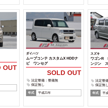
ダイハツ
スズキ
ムーブコンテ カスタムX HDDナ
ワゴンR 
ビ ワンセグ
ンジン 
 OUT
SOLD OUT
法定整備：整備無
法定整
保証無し
保証無
年式
平成21年
年式
平成