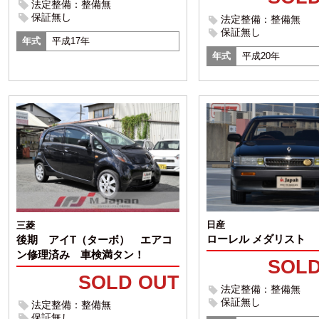
法定整備：整備無
保証無し
法定整備：整備無
保証無し
年式
平成17年
年式
平成20年
日産
三菱
ローレル メダリスト
後期 アイT（ターボ） エアコ
ン修理済み 車検満タン！
SOLD
SOLD OUT
法定整備：整備無
保証無し
法定整備：整備無
保証無し