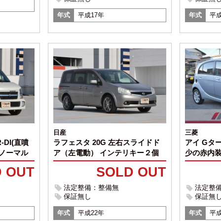
年式
平成17年
年式
平成
日産
三菱
-DI(直噴
ラフェスタ 20G 左右スライドド
アイ Gタ
C ノーマル
ア（左電動） インテリキー２個
少の赤内
 OUT
SOLD OUT
法定整備：整備無
法定整
保証無し
保証無
年式
平成22年
年式
平成