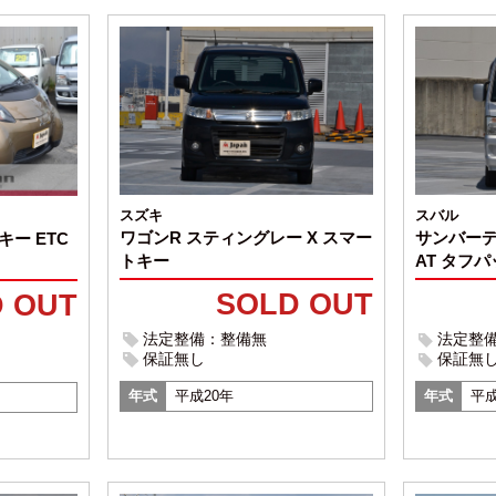
スズキ
スバル
ワゴンR スティングレー X スマー
サンバーデ
キー ETC
トキー
AT タフ
SOLD OUT
 OUT
法定整備：整備無
法定整
保証無し
保証無
年式
平成20年
年式
平成