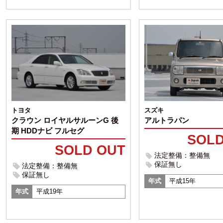
スズキ
トヨタ
アルトラパン
クラウン ロイヤルサルーンG 後
期 HDDナビ フルセグ
SOLD
SOLD OUT
法定整備：整備無
保証無し
法定整備：整備無
保証無し
年式
平成15年
年式
平成19年