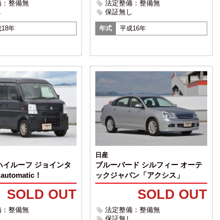
備：整備無
法定整備：整備無
し
保証無し
18年
年式
平成16年
日産
ハイルーフ ジョインタ
ブルーバード シルフィー オーテ
 automatic！
ックジャパン「アクシス」
SOLD OUT
SOLD OUT
備：整備無
法定整備：整備無
し
保証無し