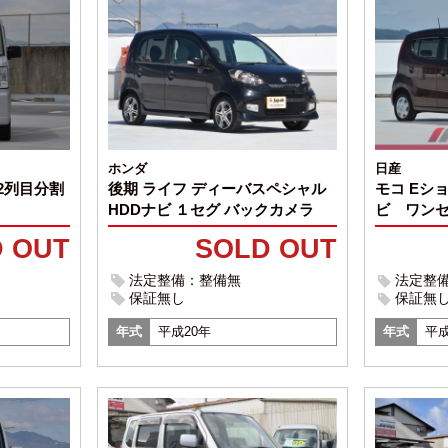
ホンダ
日産
 2列目分割
後期 ライフ ディーバスペシャル
モコ Eシ
HDDナビ １セグ バックカメラ
ビ ワン
 OUT
SOLD OUT
法定整備：整備無
法定整
保証無し
保証無
年式
平成20年
年式
平成