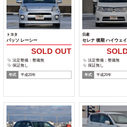
トヨタ
日産
パッソ レーシー
セレナ 後期 ハイウェ
SOLD OUT
SOLD
法定整備：整備無
法定整備：整備無
保証無し
保証無し
年式
平成20年
年式
平成20年