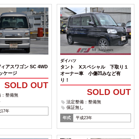
ダイハツ
ィアスワゴン SC 4WD
タント Xスペシャル 下取り１
パッケージ
オーナー車 小傷凹みなど有
り！
SOLD OUT
SOLD OUT
備：整備無
し
法定整備：整備無
保証無し
17年
年式
平成23年