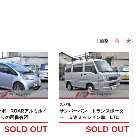
[ 価格：
高
｜
安
]
スバル
ーボ ROARアルミホイ
サンバーバン トランスポータ
廻りの画像有〼
ー ５速ミッション車 ETC
SOLD OUT
SOLD OUT