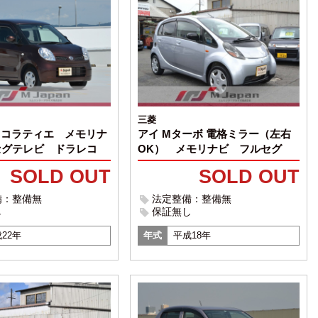
三菱
アイ Mターボ 電格ミラー（左右
ョコラティエ メモリナ
OK） メモリナビ フルセグ
セグテレビ ドラレコ
SOLD OUT
SOLD OUT
法定整備：整備無
備：整備無
保証無し
し
年式
平成18年
22年