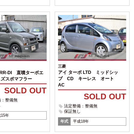
三菱
アイ ターボ LTD ミッドシッ
RR-DI 直噴ターボエ
プ CD キーレス オート
スズスポマフラー
AC
SOLD OUT
SOLD OUT
備：整備無
し
法定整備：整備無
保証無し
15年
年式
平成18年